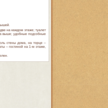
рышей.
две на каждом этаже; туалет
та выше; удобные подсобные
оль стены дома, на торце –
ты – гостиной на 1-м этаже,
елен.