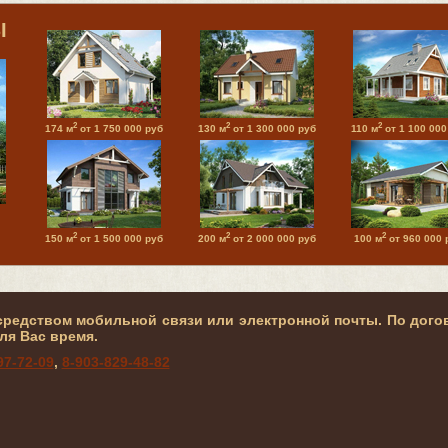
Ы
2
2
2
174 м
от 1 750 000 руб
130 м
от 1 300 000 руб
110 м
от 1 100 000
2
2
2
150 м
от 1 500 000 руб
200 м
от 2 000 000 руб
100 м
от 960 000 
средством мобильной связи или электронной почты. По дого
ля Вас время.
97-72-09
,
8-903-829-48-82