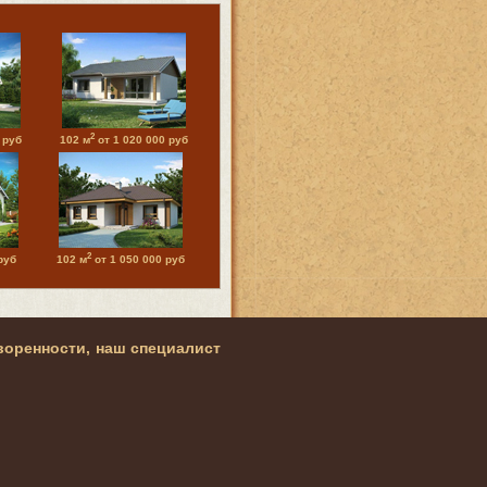
2
 руб
102 м
от 1 020 000 руб
2
руб
102 м
от 1 050 000 руб
воренности, наш специалист